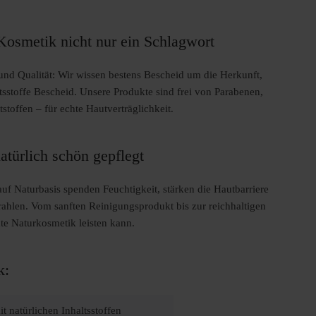
i Kosmetik nicht nur ein Schlagwort
und Qualität: Wir wissen bestens Bescheid um die Herkunft,
tsstoffe Bescheid. Unsere Produkte sind frei von Parabenen,
stoffen – für echte Hautverträglichkeit.
atürlich schön gepflegt
uf Naturbasis spenden Feuchtigkeit, stärken die Hautbarriere
rahlen. Vom sanften Reinigungsprodukt bis zur reichhaltigen
te Naturkosmetik leisten kann.
k:
t natürlichen Inhaltsstoffen