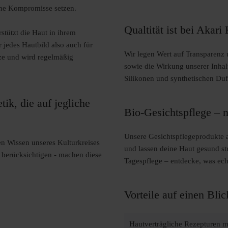
 ohne Kompromisse setzen.
Qualtität ist bei Akar
stützt die Haut in ihrem
 jedes Hautbild also auch für
Wir legen Wert auf Transparenz 
ze und wird regelmäßig
sowie die Wirkung unserer Inhal
Silikonen und synthetischen Duft
ik, die auf jegliche
Bio-Gesichtspflege – n
Unsere Gesichtspflegeprodukte a
en Wissen unseres Kulturkreises
und lassen deine Haut gesund st
 berücksichtigen - machen diese
Tagespflege – entdecke, was ech
Vorteile auf einen Blic
Hautverträgliche Rezepturen mi