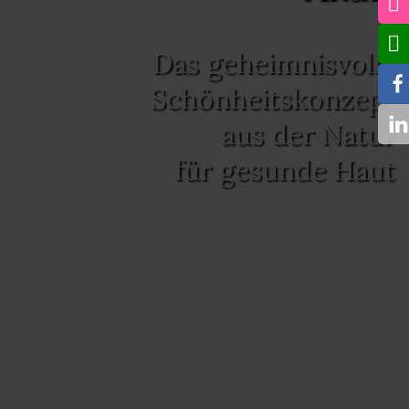
Das geheimnisvolle
Schönheitskonzept
aus der Natur
für gesunde Haut