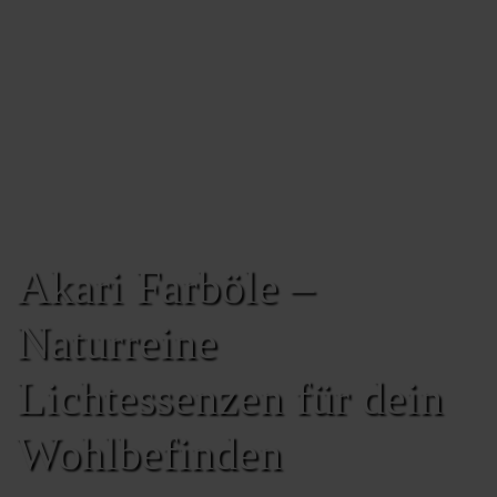
Akari Farböle –
Naturreine
Lichtessenzen für dein
Wohlbefinden